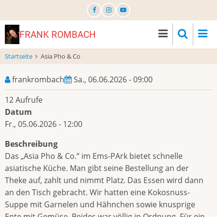
Direkt
zum
Inhalt
FRANK ROMBACH
Startseite
Asia Pho & Co
frankrombach
Sa., 06.06.2026 - 09:00
12 Aufrufe
Datum
Fr., 05.06.2026 - 12:00
Beschreibung
Das „Asia Pho & Co.“ im Ems-PArk bietet schnelle
asiatische Küche. Man gibt seine Bestellung an der
Theke auf, zahlt und nimmt Platz. Das Essen wird dann
an den Tisch gebracht. Wir hatten eine Kokosnuss-
Suppe mit Garnelen und Hähnchen sowie knusprige
Ente mit Gemüse. Beides war völlig in Ordnung. Für ein