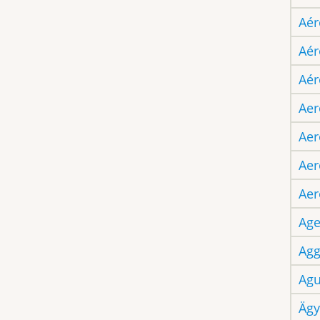
Aér
Aér
Aér
Aer
Aer
Aer
Aer
Age
Agg
Agu
Ägy