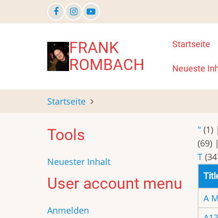
Direkt
zum
Inhalt
Main
FRANK
Startseite
ROMBACH
navigat
Neueste Inh
Startseite
"
(1)
Tools
(69)
T
(34
Neuester Inhalt
Titl
User account menu
A M
Anmelden
A13