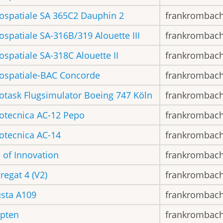
ospatiale SA 365C2 Dauphin 2
frankrombac
ospatiale SA-316B/319 Alouette III
frankrombac
ospatiale SA-318C Alouette II
frankrombac
ospatiale-BAC Concorde
frankrombac
otask Flugsimulator Boeing 747 Köln
frankrombac
otecnica AC-12 Pepo
frankrombac
otecnica AC-14
frankrombac
 of Innovation
frankrombac
regat 4 (V2)
frankrombac
sta A109
frankrombac
pten
frankrombac