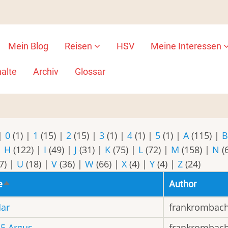
Mein Blog
Reisen
HSV
Meine Interessen
ion
alte
Archiv
Glossar
|
0
(1)
|
1
(15)
|
2
(15)
|
3
(1)
|
4
(1)
|
5
(1)
|
A
(115)
|
|
H
(122)
|
I
(49)
|
J
(31)
|
K
(75)
|
L
(72)
|
M
(158)
|
N
(
7)
|
U
(18)
|
V
(36)
|
W
(66)
|
X
(4)
|
Y
(4)
|
Z
(24)
e
Author
Absteigend
sortieren
ar
frankrombac
5 Argus
frankrombac