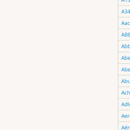
A3
Aa
AB
Abb
Abe
Abe
Abu
Ac
Adl
Aer
Aér