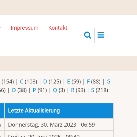
Impressum
Kontakt
B
(154)
|
C
(108)
|
D
(125)
|
E
(59)
|
F
(88)
|
G
66)
|
O
(38)
|
P
(91)
|
Q
(3)
|
R
(93)
|
S
(218)
|
Letzte Aktualisierung
h
Donnerstag, 30. März 2023 - 06:59
h
Freitag, 20. Juni 2025 - 08:40