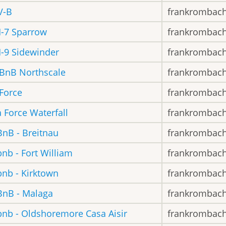
V-B
frankrombac
-7 Sparrow
frankrombac
-9 Sidewinder
frankrombac
 BnB Northscale
frankrombac
 Force
frankrombac
a Force Waterfall
frankrombac
BnB - Breitnau
frankrombac
bnb - Fort William
frankrombac
bnb - Kirktown
frankrombac
BnB - Malaga
frankrombac
bnb - Oldshoremore Casa Aisir
frankrombac