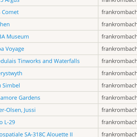
4 Comet
frankrombac
chen
frankrombac
BA Museum
frankrombac
a Voyage
frankrombac
dulais Tinworks and Waterfalls
frankrombac
rystwyth
frankrombac
 Simbel
frankrombac
hamore Gardens
frankrombac
er-Olsen, Jussi
frankrombac
o L-29
frankrombac
ospatiale SA-318C Alouette II
frankrombac