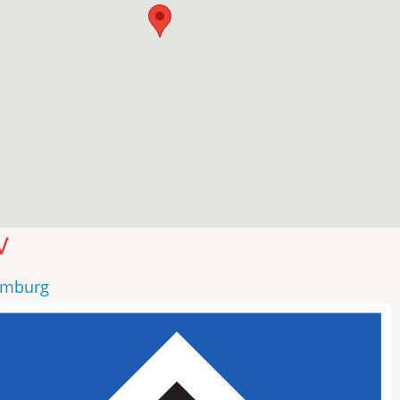
V
mburg