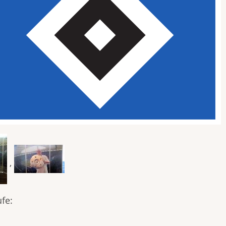
,
fe: