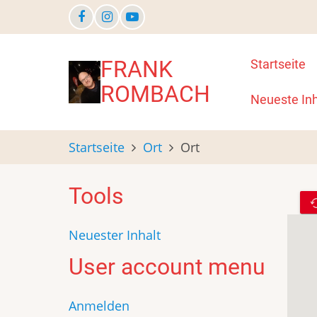
Direkt
zum
Inhalt
Main
FRANK
Startseite
ROMBACH
navigat
Neueste Inh
Startseite
Ort
Ort
Tools
Neuester Inhalt
User account menu
Anmelden