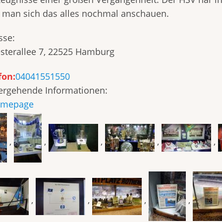
 man sich das alles nochmal anschauen.
sse:
esterallee 7, 22525 Hamburg
fon:
04041551550
ergehende Informationen:
mepage
,
,
,
,
,
,
,
,
,