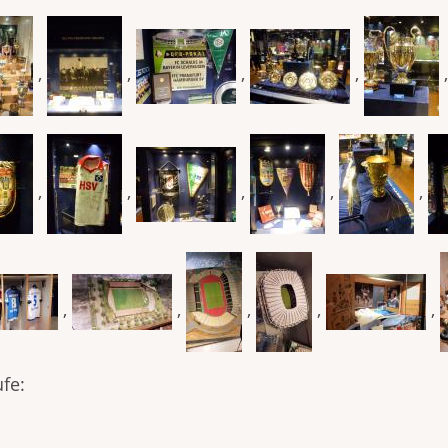
,
,
,
,
,
,
,
,
,
,
,
,
,
,
fe: