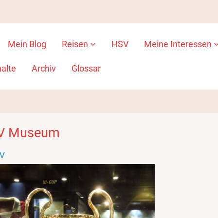
Mein Blog
Reisen
HSV
Meine Interessen
ion
alte
Archiv
Glossar
V Museum
V