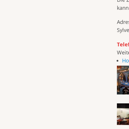
kann
Adre
Sylv
Tele
Weit
Ho