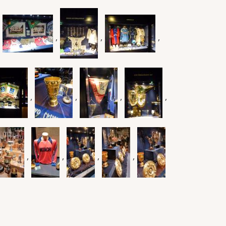
,
,
,
,
,
,
,
,
,
,
,
,