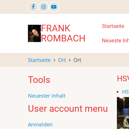
Direkt
zum
Inhalt
Main
FRANK
Startseite
ROMBACH
navigat
Neueste Inh
Startseite
Ort
Ort
HS
Tools
HS
Neuester Inhalt
User account menu
Anmelden