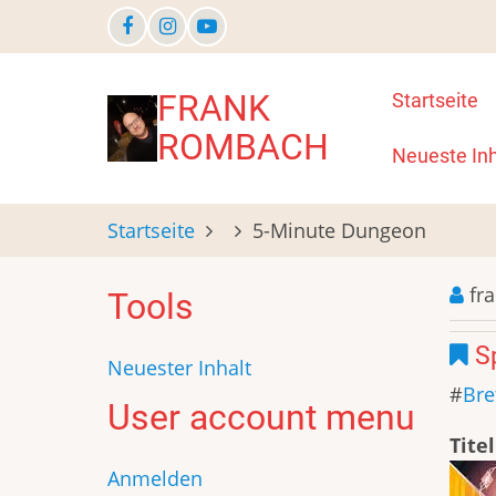
Direkt
zum
Inhalt
Main
FRANK
Startseite
ROMBACH
navigat
Neueste Inh
Startseite
5-Minute Dungeon
fr
Tools
Sp
Neuester Inhalt
Bre
User account menu
Titel
Anmelden