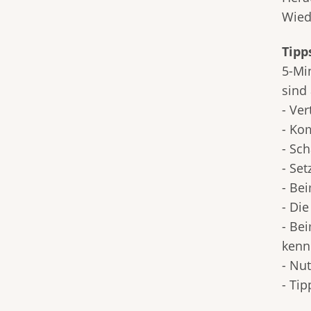
Wied
Tipp
5-Mi
sind 
- Ver
- Kom
- Sc
- Set
- Be
- Di
- Be
kenn
- Nu
- Ti