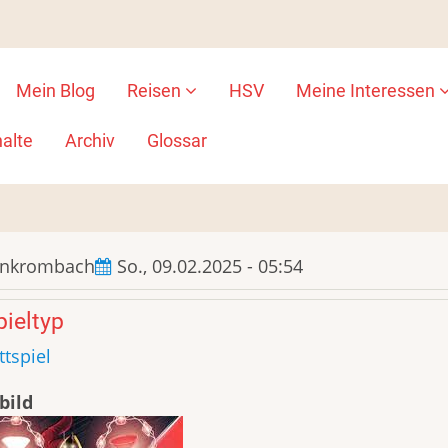
Mein Blog
Reisen
HSV
Meine Interessen
ion
alte
Archiv
Glossar
ankrombach
So., 09.02.2025 - 05:54
ieltyp
ttspiel
bild