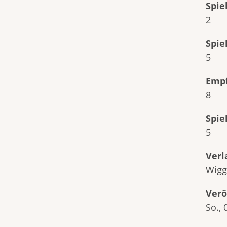
Spie
2
Spie
5
Empf
8
Spie
5
Verl
Wigg
Verö
So., 