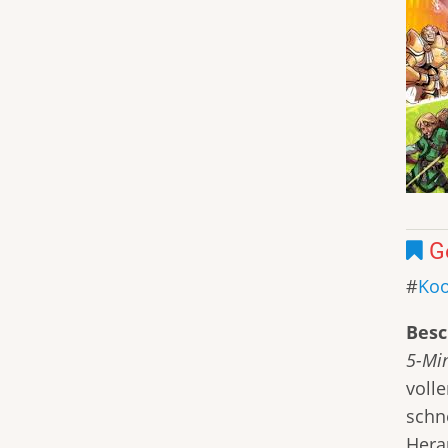
G
Koo
Besc
5-Mi
voll
schne
Hera