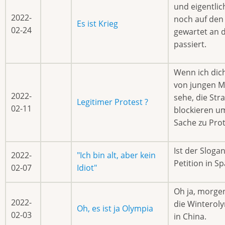
und eigentlic
2022-
noch auf den
Es ist Krieg
02-24
gewartet an 
passiert.
Wenn ich dich
von jungen 
2022-
sehe, die Str
Legitimer Protest ?
02-11
blockieren um
Sache zu Pro
Ist der Sloga
2022-
"Ich bin alt, aber kein
Petition in S
02-07
Idiot"
Oh ja, morgen
2022-
die Winterol
Oh, es ist ja Olympia
02-03
in China.