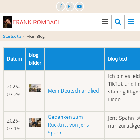
Direkt
zum
Inhalt
FRANK ROMBACH
Startseite
Mein Blog
blog
Datum
blog text
bilder
Ich bin es leid
TikTok und I
2026-
Mein Deutschlandlied
ständig KI-ge
07-29
Liede
Gedanken zum
Jens Spahn is
2026-
Rücktritt von Jens
nun zurückge
07-19
Spahn