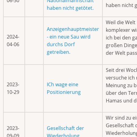
06-30
Nationalmannschaft
haben nicht g
haben nicht getötet.
Weil die Wel
Anzeigenhauptmeister
komplexer wi
2024-
- ein neue Sau wird
ich bei den g
04-06
durchs Dorf
großen Dingen
getreiben.
der Welt pass
Seit drei Wo
versuche ich 
2023-
ICh wage eine
Meinung zu b
10-29
Positionierung
über den Ter
Hamas und di
Wir sind zu e
Gesellschaft 
2023-
Gesellschaft der
Wiederholun
09-09
Wiederholung