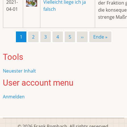
2021-
Vielleicht liege ich ja
der Fraktion
04-01
falsch
die konseque
strenge Maß
Page
1
Page
2
Page
3
Page
4
Page
5
Nächste
››
Letzte
Ende »
Seitennummerierung
Seite
Seite
Tools
Neuester Inhalt
User account menu
Anmelden
© 2026 Frank Rombach, All rights reserved.