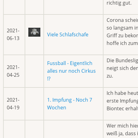
richtig gut.
Corona schei
so langsam i
2021-
Viele Schlafschafe
Griff zu bek
06-13
hoffe ich zum
Die Bundesli
Fussball - Eigentlich
2021-
neigt sich d
alles nur noch Cirkus
04-25
zu.
!?
Ich habe heu
2021-
1. Impfung - Noch 7
erste Impfun
04-19
Wochen
Biontec erhal
Wer mich hier
weiß ja, dass 