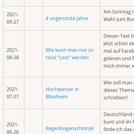
Am Sonntag is
2021-
4 ungenutzte Jahre
Wahl zum Bu
09-27
Diesen Text h
jetzt schon e
2021-
Wie kann man nur so
mal auf Face
08-28
total "Lost" werden
gelesen und 
mich immer w
Wie soll man
2021-
Hochwasser in
dieses Them
07-27
Bliesheim
schreiben?
Deutschland i
bunt und im
2021-
Regenbogenschnitzel
finde ich das
06-26