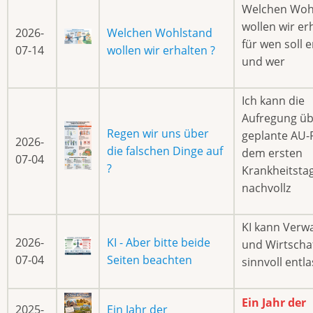
Welchen Woh
wollen wir er
2026-
Welchen Wohlstand
für wen soll e
07-14
wollen wir erhalten ?
und wer
Ich kann die
Aufregung üb
Regen wir uns über
geplante AU-P
2026-
die falschen Dinge auf
dem ersten
07-04
?
Krankheitsta
nachvollz
KI kann Verw
2026-
KI - Aber bitte beide
und Wirtscha
07-04
Seiten beachten
sinnvoll entla
Ein Jahr der
2025-
Ein Jahr der