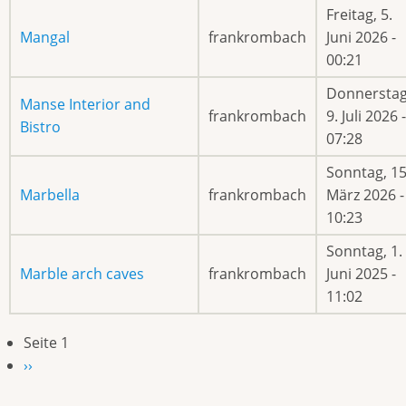
Freitag, 5.
Mangal
frankrombach
Juni 2026 -
00:21
Donnerstag
Manse Interior and
frankrombach
9. Juli 2026 -
Bistro
07:28
Sonntag, 15
Marbella
frankrombach
März 2026 -
10:23
Sonntag, 1.
Marble arch caves
frankrombach
Juni 2025 -
11:02
Seite 1
Seitennummerierung
Nächste
››
Seite