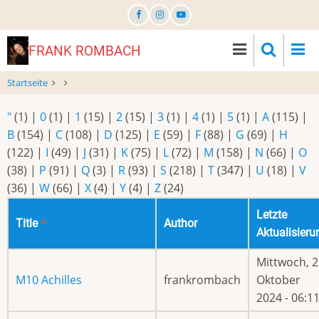
Direkt
zum
Inhalt
FRANK ROMBACH
Startseite
"
(1)
|
0
(1)
|
1
(15)
|
2
(15)
|
3
(1)
|
4
(1)
|
5
(1)
|
A
(115)
|
B
(154)
|
C
(108)
|
D
(125)
|
E
(59)
|
F
(88)
|
G
(69)
|
H
(122)
|
I
(49)
|
J
(31)
|
K
(75)
|
L
(72)
|
M
(158)
|
N
(66)
|
O
(38)
|
P
(91)
|
Q
(3)
|
R
(93)
|
S
(218)
|
T
(347)
|
U
(18)
|
V
(36)
|
W
(66)
|
X
(4)
|
Y
(4)
|
Z
(24)
Letzte
Title
Author
Absteigend
Aktualisieru
sortieren
Mittwoch, 2
M10 Achilles
frankrombach
Oktober
2024 - 06:1